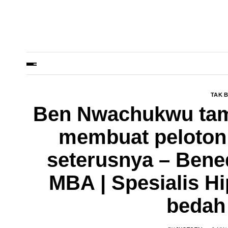
TAK 
Ben Nwachukwu tam
membuat peloton 
seterusnya – Ben
MBA | Spesialis Hi
bedah