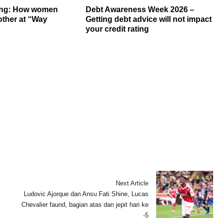
ning: How women
Debt Awareness Week 2026 –
other at “Way
Getting debt advice will not impact
your credit rating
Next Article
Ludovic Ajorque dan Ansu Fati Shine, Lucas
Chevalier faund, bagian atas dan jepit hari ke
-5