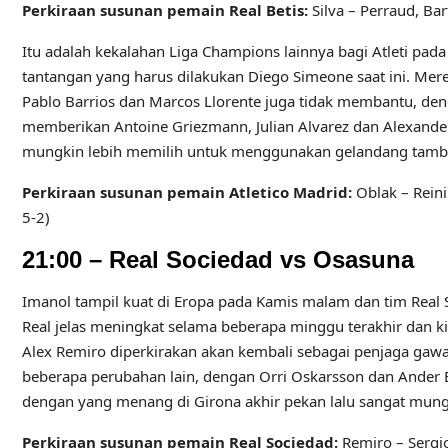
Perkiraan susunan pemain Real Betis:
Silva – Perraud, Ba
Itu adalah kekalahan Liga Champions lainnya bagi Atleti pad
tantangan yang harus dilakukan Diego Simeone saat ini. Me
Pablo Barrios dan Marcos Llorente juga tidak membantu, den
memberikan Antoine Griezmann, Julian Alvarez dan Alexande
mungkin lebih memilih untuk menggunakan gelandang tamba
Perkiraan susunan pemain Atletico Madrid:
Oblak – Reini
5-2)
21:00 – Real Sociedad vs Osasuna
Imanol tampil kuat di Eropa pada Kamis malam dan tim Real
Real jelas meningkat selama beberapa minggu terakhir dan kit
Alex Remiro diperkirakan akan kembali sebagai penjaga gaw
beberapa perubahan lain, dengan Orri Oskarsson dan Ander B
dengan yang menang di Girona akhir pekan lalu sangat mung
Perkiraan susunan pemain Real Sociedad:
Remiro – Sergi