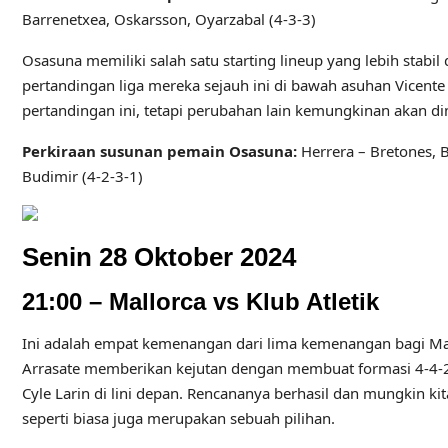
Barrenetxea, Oskarsson, Oyarzabal (4-3-3)
Osasuna memiliki salah satu starting lineup yang lebih stabil
pertandingan liga mereka sejauh ini di bawah asuhan Vicent
pertandingan ini, tetapi perubahan lain kemungkinan akan d
Perkiraan susunan pemain Osasuna:
Herrera – Bretones, 
Budimir (4-2-3-1)
Senin 28 Oktober 2024
21:00 – Mallorca vs Klub Atletik
Ini adalah empat kemenangan dari lima kemenangan bagi Mallo
Arrasate memberikan kejutan dengan membuat formasi 4-4-2 
Cyle Larin di lini depan. Rencananya berhasil dan mungkin kita
seperti biasa juga merupakan sebuah pilihan.