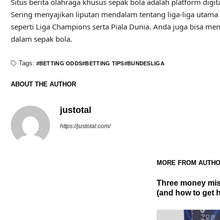
Situs berita olahraga khusus sepak bola adalah platform digita
Sering menyajikan liputan mendalam tentang liga-liga utama du
seperti Liga Champions serta Piala Dunia. Anda juga bisa me
dalam sepak bola.
Tags:
BETTING ODDS
BETTING TIPS
BUNDESLIGA
ABOUT THE AUTHOR
justotal
https://justotal.com/
MORE FROM AUTH
Three money mis
(and how to get h