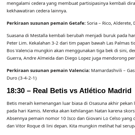
mengalami cedera yang membuat partisipasinya kembali dira
kekhawatiran cedera lainnya.
Perkiraan susunan pemain Getafe:
Soria – Rico, Alderete, 
Suasana di Mestalla kembali berubah menjadi buruk pada har
Peter Lim. Kekalahan 3-2 dari tim papan bawah Las Palmas t
Bos Valencia mungkin akan menggunakan tiga bek di sini, deng
Guerra, Andre Almeida dan Diego Lopez juga mendorong pen
Perkiraan susunan pemain Valencia:
Mamardashvili – Gasi
Duro (3-4-2-1)
18:30 – Real Betis vs Atlético Madrid
Betis meraih kemenangan luar biasa di Osasuna akhir pekan l
pada hari Kamis. Mereka akan kehilangan Natan karena skorsin
Absennya pemain nomor 10 Isco dan Giovani Lo Celso yang c
dan Vitor Roque di lini depan. Kita mungkin melihat hal serupa