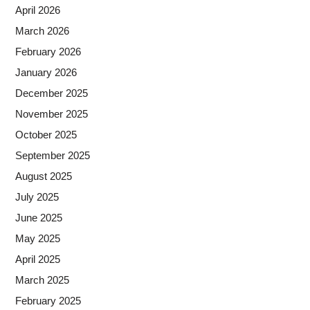
April 2026
March 2026
February 2026
January 2026
December 2025
November 2025
October 2025
September 2025
August 2025
July 2025
June 2025
May 2025
April 2025
March 2025
February 2025