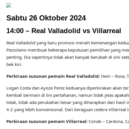
Sabtu 26 Oktober 2024
14:00 – Real Valladolid vs Villarreal
Real Valladolid yang baru promosi meraih kemenangan kedua
Pezzolano membuat beberapa keputusan pemilihan yang men
penting. Dia sepertinya tidak akan banyak berubah di sini se
bek kiri.
Perkiraan susunan pemain Real Valladolid:
Hein – Rosa, T
Logan Costa dan Ayoze Perez keduanya diperkirakan akan ters
kembali bermain di lini pertahanan, namun tidak jelas apaka
tidak, tidak ada perubahan besar yang diharapkan dari hasil
4-2 yang lebih konvensional. Dari keraguan cedera Villarreal
Perkiraan susunan pemain Villarreal:
Conde – Cardona, Co