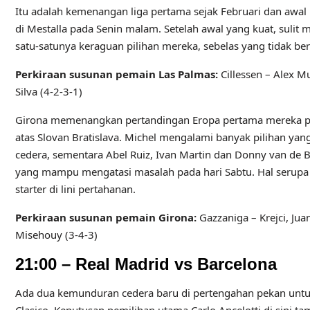
Itu adalah kemenangan liga pertama sejak Februari dan awal
di Mestalla pada Senin malam. Setelah awal yang kuat, sulit
satu-satunya keraguan pilihan mereka, sebelas yang tidak be
Perkiraan susunan pemain Las Palmas:
Cillessen – Alex M
Silva (4-2-3-1)
Girona memenangkan pertandingan Eropa pertama mereka pa
atas Slovan Bratislava. Michel mengalami banyak pilihan y
cedera, sementara Abel Ruiz, Ivan Martin dan Donny van de
yang mampu mengatasi masalah pada hari Sabtu. Hal serupa j
starter di lini pertahanan.
Perkiraan susunan pemain Girona:
Gazzaniga – Krejci, Ju
Misehouy (3-4-3)
21:00 – Real Madrid vs Barcelona
Ada dua kemunduran cedera baru di pertengahan pekan untu
Clasico. Keputusan pemilihan utama Carlo Ancelotti di sini 