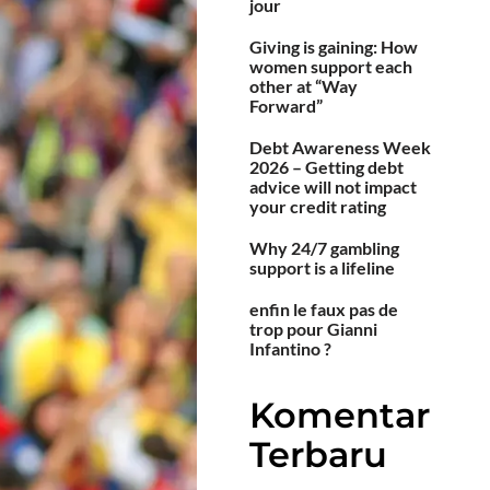
jour
Giving is gaining: How
women support each
other at “Way
Forward”
Debt Awareness Week
2026 – Getting debt
advice will not impact
your credit rating
Why 24/7 gambling
support is a lifeline
enfin le faux pas de
trop pour Gianni
Infantino ?
Komentar
Terbaru