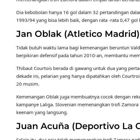
Dia kebobolan hanya 16 gol dalam 32 pertandingan dal
1993/94 yang bisa lebih baik, dengan rata -rata 0,47 gol
Jan Oblak (Atletico Madrid
Tidak butuh waktu lama bagi kemenangan beruntun Valde
berpikiran defensif pada tahun 2010-an, membantu mem
Thibaut Courtois berada di gawang untuk dua yang per
dekade ini, pelarian yang hanya dipatahkan oleh Courtro
20 musim.
Kemenangan Oblak juga membuatnya cocok dengan rekor
kampanye Laliga. Slovenian memenangkan trofi Zamora 
keenam yang langsung.
Juan Acuña (Deportivo La 
Selain itu, dua pria telah memenangkan trofi Zamora pa