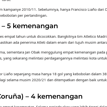
am kampanye 2010/11. Sebelumnya, hanya Francisco Liaño dari
 kebobolan per pertandingan.
) – 5 kemenangan
s empat tahun untuk dicocokkan. Bangkitnya tim Atletico Madr
astikan ada penerima Atleti dalam enam dari tujuh musim anta
tama, sementara Jan Obak menggulung empat kemenangan pada p
is, yang sekarang melintasi perdagangannya melintasi kota untu
 Liaño sepanjang masa hanya 18 gol yang kebobolan dalam 38
lagi selama musim 2020/21 dan ditempatkan dengan baik untuk
Coruña) – 4 kemenangan
da empat kesempatan. Selama periode skor yang lebih tinggi dal