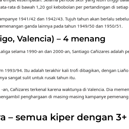
rata-rata di bawah 1,20 gol kebobolan per pertandingan di set
 kampanye 1941/42 dan 1942/43. Tujuh tahun akan berlalu sebelu
pai kemenangan ganda lainnya pada tahun 1949/50 dan 1950/51.
igo, Valencia) – 4 menang
i Laliga selama 1990-an dan 2000-an, Santiago Cañizares adalah
993/94. Itu adalah terakhir kali trofi dibagikan, dengan Liaño 
ya sangat sulit untuk rusak tahun itu.
an, Cañizares terkenal karena waktunya di Valencia. Dia memen
mengambil penghargaan di masing-masing kampanye pemenang j
a – semua kiper dengan 3+