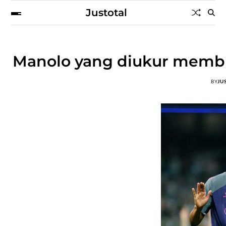
Justotal
Manolo yang diukur memb
BY
JU