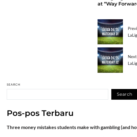
at “Way Forwar
Previ
LaLi
Next 
LaLi
SEARCH
Search
Pos-pos Terbaru
Three money mistakes students make with gambling (and how