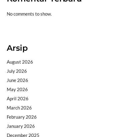
No comments to show.
Situs togel
Arsip
August 2026
July 2026
June 2026
May 2026
April 2026
March 2026
February 2026
January 2026
December 2025