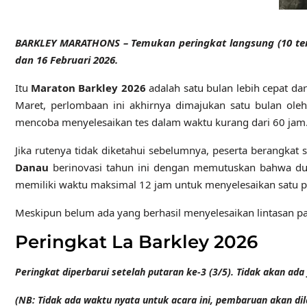
BARKLEY MARATHONS – Temukan peringkat langsung (10 terat
dan 16 Februari 2026.
Itu
Maraton Barkley 2026
adalah satu bulan lebih cepat d
Maret, perlombaan ini akhirnya dimajukan satu bulan ole
mencoba menyelesaikan tes dalam waktu kurang dari 60 jam
Jika rutenya tidak diketahui sebelumnya, peserta berangka
Danau
berinovasi tahun ini dengan memutuskan bahwa dua 
memiliki waktu maksimal 12 jam untuk menyelesaikan satu pu
Meskipun belum ada yang berhasil menyelesaikan lintasan pad
Peringkat La Barkley 2026
Peringkat diperbarui setelah putaran ke-3 (3/5). Tidak akan ada
(NB: Tidak ada waktu nyata untuk acara ini, pembaruan akan di