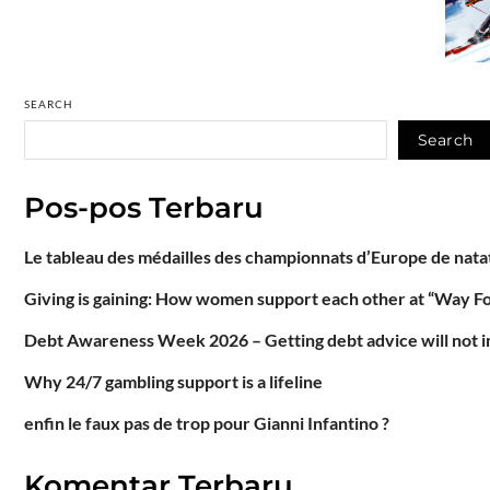
SEARCH
Search
Pos-pos Terbaru
Le tableau des médailles des championnats d’Europe de natat
Giving is gaining: How women support each other at “Way F
Debt Awareness Week 2026 – Getting debt advice will not im
Why 24/7 gambling support is a lifeline
enfin le faux pas de trop pour Gianni Infantino ?
Komentar Terbaru