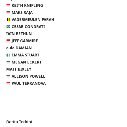
KEITH KNIPLING
MAKS RAJA
VADERMEULEN PARAH
CESAR CONDRATI
IAIN BETHUN
JEFF GARMIRE
aula DAMIAN
EMMA STUART
MEGAN ECKERT
MATT BIXLEY
ALLISON POWELL
PAUL TERRANOVA
Berita Terkini