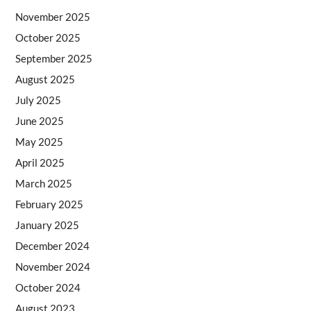
November 2025
October 2025
September 2025
August 2025
July 2025
June 2025
May 2025
April 2025
March 2025
February 2025
January 2025
December 2024
November 2024
October 2024
August 2023