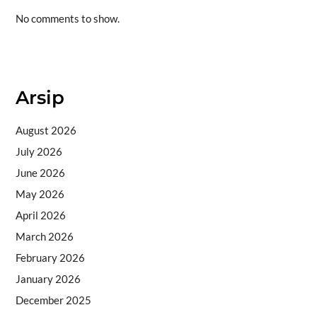
No comments to show.
Situs togel
Arsip
August 2026
July 2026
June 2026
May 2026
April 2026
March 2026
February 2026
January 2026
December 2025