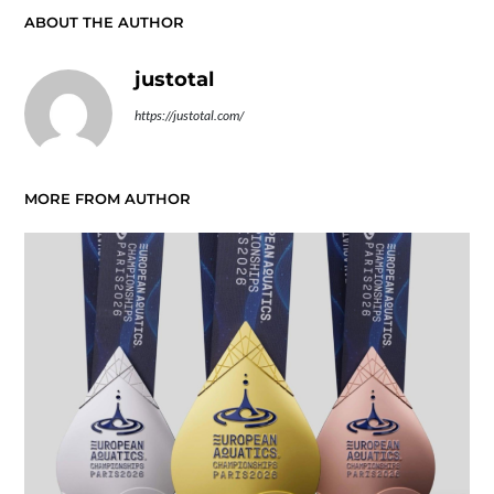
ABOUT THE AUTHOR
justotal
https://justotal.com/
MORE FROM AUTHOR