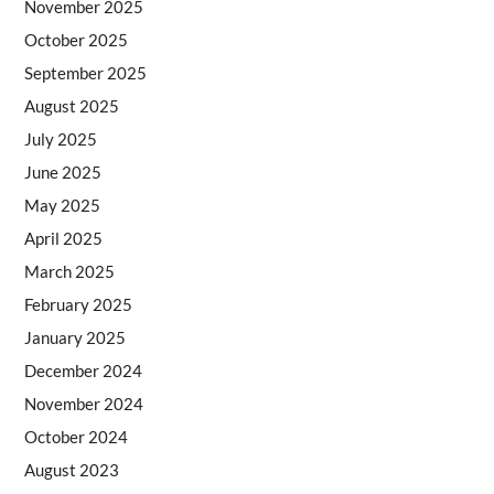
November 2025
October 2025
September 2025
August 2025
July 2025
June 2025
May 2025
April 2025
March 2025
February 2025
January 2025
December 2024
November 2024
October 2024
August 2023