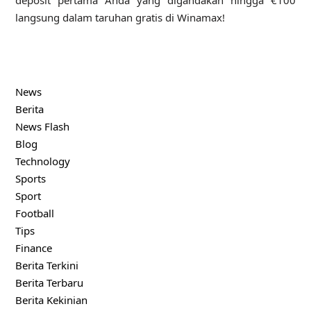
langsung dalam taruhan gratis di Winamax!
News
Berita
News Flash
Blog
Technology
Sports
Sport
Football
Tips
Finance
Berita Terkini
Berita Terbaru
Berita Kekinian