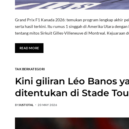
Grand Prix F1 Kanada 2026: temukan program lengkap akhir pekan
serta hasil terkini. Itu rumus 1 singgah di Amerika Utara deng
tentang mitos Sirkuit Gilles-Villeneuve di Montreal. Kejuaraan 
READ MORE
TAK BERKATEGORI
Kini giliran Léo Banos 
ditentukan di Stade Tou
BY
JUSTOTAL
20 MAY 2026