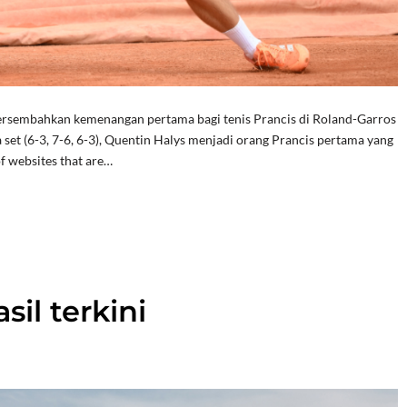
ersembahkan kemenangan pertama bagi tenis Prancis di Roland-Garros
 (6-3, 7-6, 6-3), Quentin Halys menjadi orang Prancis pertama yang
f websites that are…
il terkini