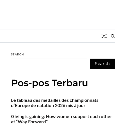
SEARCH
Search
Pos-pos Terbaru
Le tableau des médailles des championnats
d’Europe de natation 2026 mis à jour
Giving is gaining: How women support each other
at “Way Forward”