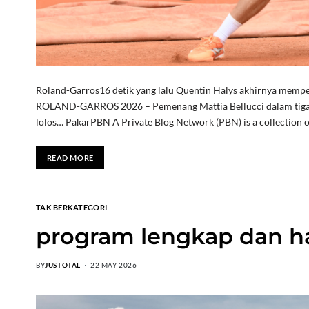
Roland-Garros16 detik yang lalu Quentin Halys akhirnya memp
ROLAND-GARROS 2026 – Pemenang Mattia Bellucci dalam tiga set
lolos… PakarPBN A Private Blog Network (PBN) is a collection o
READ MORE
TAK BERKATEGORI
program lengkap dan has
BY
JUSTOTAL
22 MAY 2026