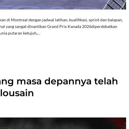
 di Montreal dengan jadwal latihan, kualifikasi, sprint dan balapan,
an hal yang sangat dinantikan Grand Prix Kanada 2026diperdebatkan
dunia putaran ketujuh,…
yang masa depannya telah
lousain