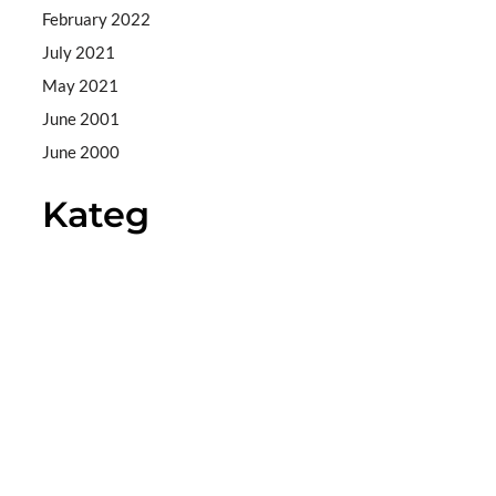
February 2022
July 2021
May 2021
June 2001
June 2000
Kateg