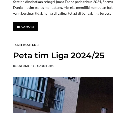
Setelah dinobatkan sebagai juara Eropa pada tahun 2024, Span
Dunia musim panas mendatang. Mereka memiliki kumpulan baka
yang bersinar tidak hanya di Laliga, tetapi di banyak liga terbesa
READ MORE
TAK BERKATEGORI
Peta tim Liga 2024/25
BY
JUSTOTAL
20 MARCH 2025