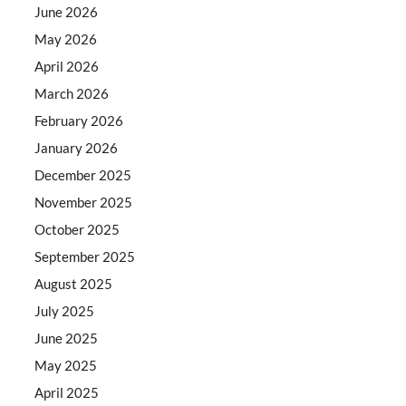
June 2026
May 2026
April 2026
March 2026
February 2026
January 2026
December 2025
November 2025
October 2025
September 2025
August 2025
July 2025
June 2025
May 2025
April 2025