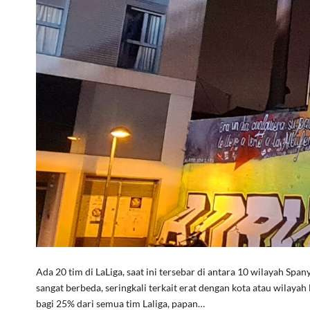
Ada 20 tim di LaLiga, saat ini tersebar di antara 10 wilayah Span
sangat berbeda, seringkali terkait erat dengan kota atau wilay
bagi 25% dari semua tim Laliga, papan…