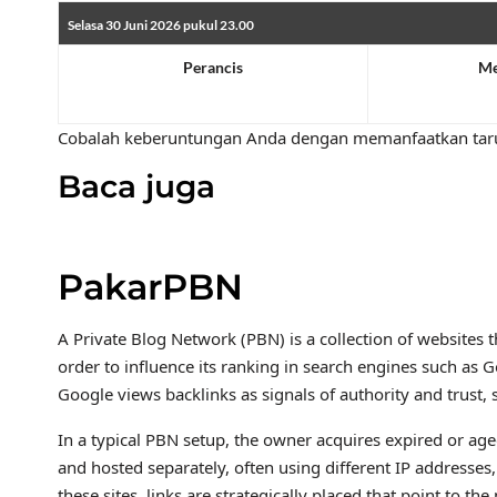
Selasa 30 Juni 2026 pukul 23.00
Perancis
Me
1.24
Cobalah keberuntungan Anda dengan memanfaatkan taruh
Baca juga
PakarPBN
A Private Blog Network (PBN) is a collection of websites t
order to influence its ranking in search engines such as 
Google views backlinks as signals of authority and trust, 
In a typical PBN setup, the owner acquires expired or age
and hosted separately, often using different IP addresse
these sites, links are strategically placed that point to 