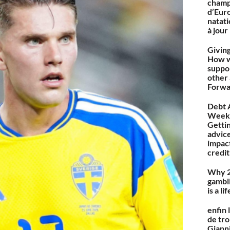
champ
d’Eur
natat
à jour
Giving
How 
suppo
other
Forwa
Debt 
Week 
Getti
advice
impac
credit
Why 
gambl
is a li
enfin 
de tr
Gianni