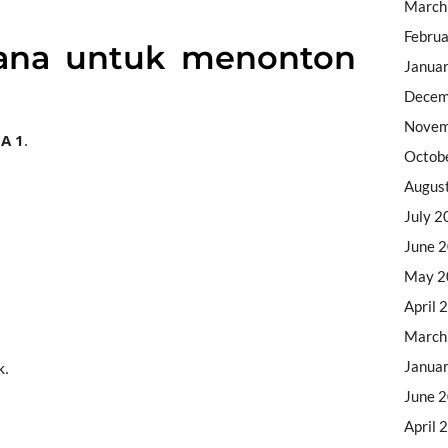
March
Febru
mana untuk menonton
Janua
Decem
Novem
A 1
.
Octob
Augus
July 2
June 
May 2
April 
March
Janua
k.
June 
April 