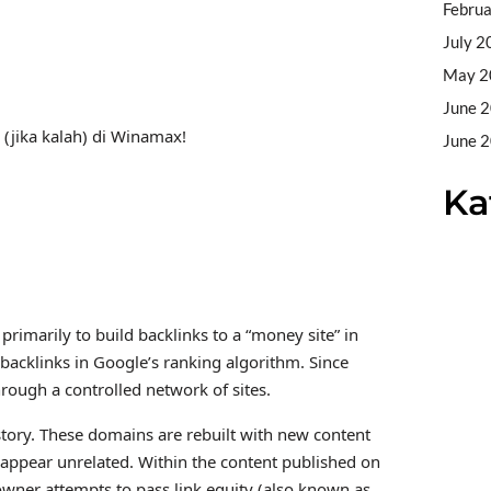
Febru
July 2
May 2
June 
jika kalah) di Winamax!
June 
Ka
primarily to build backlinks to a “money site” in
backlinks in Google’s ranking algorithm. Since
hrough a controlled network of sites.
story. These domains are rebuilt with new content
 appear unrelated. Within the content published on
e owner attempts to pass link equity (also known as