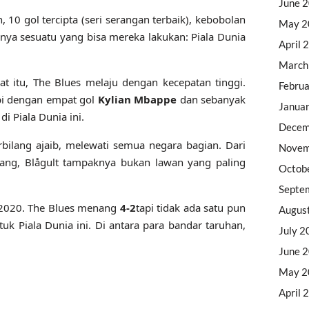
June 
10 gol tercipta (seri serangan terbaik), kebobolan
May 2
nya sesuatu yang bisa mereka lakukan: Piala Dunia
April 
March
 itu, The Blues melaju dengan kecepatan tinggi.
Febru
api dengan empat gol
Kylian Mbappe
dan sebanyak
Janua
i Piala Dunia ini.
Decem
rbilang ajaib, melewati semua negara bagian. Dari
Novem
ang, Blågult tampaknya bukan lawan yang paling
Octob
Septe
r 2020. The Blues menang
4-2
tapi tidak ada satu pun
Augus
uk Piala Dunia ini. Di antara para bandar taruhan,
July 2
June 
May 2
April 