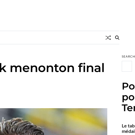
SEARC
k menonton final
Po
po
Te
Le tab
médail