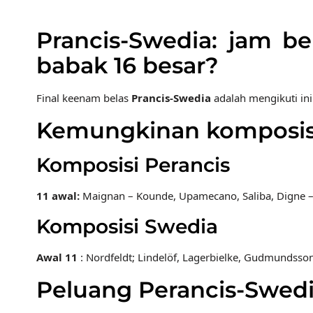
Prancis-Swedia: jam b
babak 16 besar?
Final keenam belas
Prancis-Swedia
adalah mengikuti in
Kemungkinan komposisi
Komposisi Perancis
11 awal:
Maignan – Kounde, Upamecano, Saliba, Digne – 
Komposisi Swedia
Awal 11
: Nordfeldt; Lindelöf, Lagerbielke, Gudmundsson 
Peluang Perancis-Swed