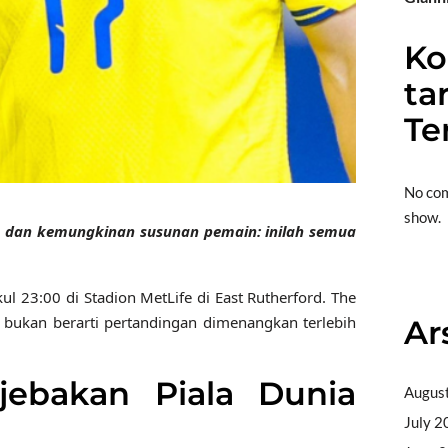
K
ta
Te
No co
show.
TV, dan kemungkinan susunan pemain: inilah semua
Situs 
ul 23:00 di Stadion MetLife di East Rutherford. The
bukan berarti pertandingan dimenangkan terlebih
Ar
jebakan Piala Dunia
Augus
July 2