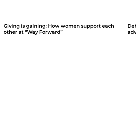
Giving is gaining: How women support each
Deb
other at “Way Forward”
adv