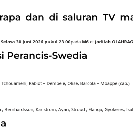
erapa dan di saluran TV 
i
Selasa 30 Juni 2026 pukul 23.00
pada
M6
et
jadilah OLAHRAG
 Perancis-Swedia
Tchouameni, Rabiot – Dembele, Olise, Barcola – Mbappe (cap.)
; Bernhardsson, Karlström, Ayari, Stroud ; Elanga, Gyökeres, Isa
ia