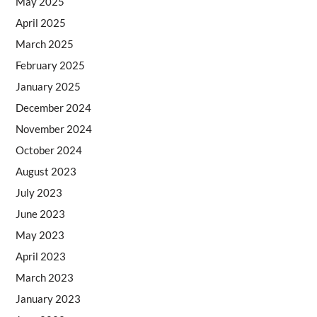
May 2025
April 2025
March 2025
February 2025
January 2025
December 2024
November 2024
October 2024
August 2023
July 2023
June 2023
May 2023
April 2023
March 2023
January 2023