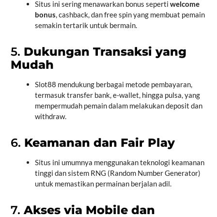
Situs ini sering menawarkan bonus seperti
welcome
bonus
, cashback, dan free spin yang membuat pemain
semakin tertarik untuk bermain.
5.
Dukungan Transaksi yang
Mudah
Slot88 mendukung berbagai metode pembayaran,
termasuk transfer bank, e-wallet, hingga pulsa, yang
mempermudah pemain dalam melakukan deposit dan
withdraw.
6.
Keamanan dan Fair Play
Situs ini umumnya menggunakan teknologi keamanan
tinggi dan sistem RNG (Random Number Generator)
untuk memastikan permainan berjalan adil.
7.
Akses via Mobile dan