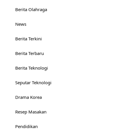
Berita Olahraga
News
Berita Terkini
Berita Terbaru
Berita Teknologi
Seputar Teknologi
Drama Korea
Resep Masakan
Pendidikan