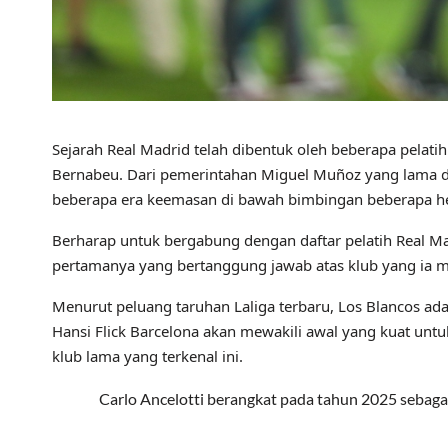
Sejarah Real Madrid telah dibentuk oleh beberapa pelati
Bernabeu. Dari pemerintahan Miguel Muñoz yang lama di 
beberapa era keemasan di bawah bimbingan beberapa h
Berharap untuk bergabung dengan daftar pelatih Real Ma
pertamanya yang bertanggung jawab atas klub yang ia 
Menurut peluang taruhan Laliga terbaru, Los Blancos a
Hansi Flick Barcelona akan mewakili awal yang kuat unt
klub lama yang terkenal ini.
Carlo Ancelotti berangkat pada tahun 2025 sebagai 