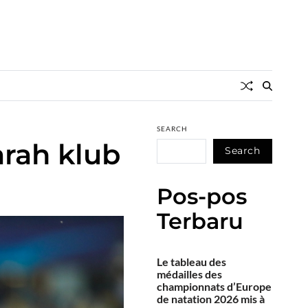
SEARCH
rah klub
Search
Pos-pos
Terbaru
Le tableau des
médailles des
championnats d’Europe
de natation 2026 mis à