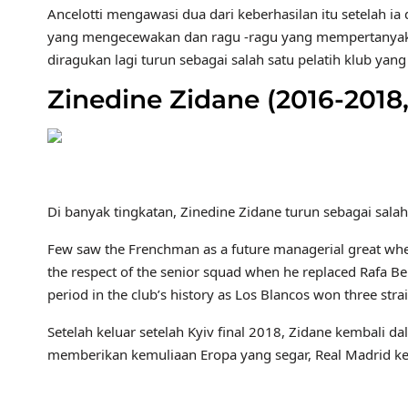
Ancelotti mengawasi dua dari keberhasilan itu setelah i
yang mengecewakan dan ragu -ragu yang mempertanyakan
diragukan lagi turun sebagai salah satu pelatih klub yan
Zinedine Zidane (2016-2018,
Di banyak tingkatan, Zinedine Zidane turun sebagai salah
Few saw the Frenchman as a future managerial great wh
the respect of the senior squad when he replaced Rafa Be
period in the club’s history as Los Blancos won three str
Setelah keluar setelah Kyiv final 2018, Zidane kembali 
memberikan kemuliaan Eropa yang segar, Real Madrid 