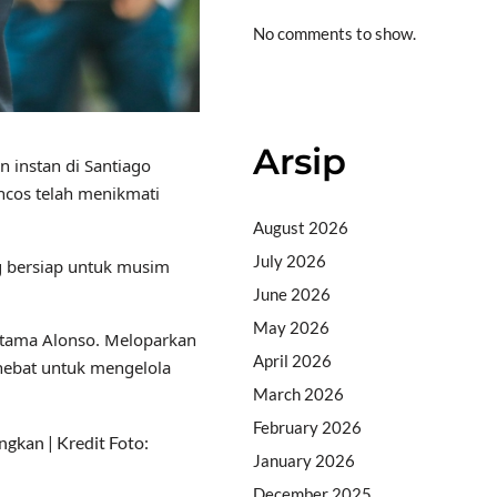
No comments to show.
Situs togel
Arsip
n instan di Santiago
ncos telah menikmati
August 2026
July 2026
ng bersiap untuk musim
June 2026
May 2026
rtama Alonso. Meloparkan
April 2026
 hebat untuk mengelola
March 2026
February 2026
ngkan | Kredit Foto:
January 2026
December 2025