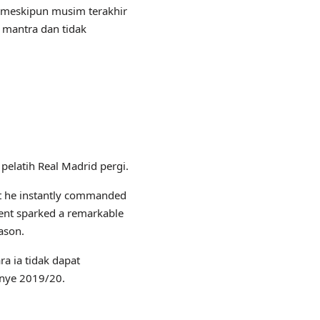
an meskipun musim terakhir
 mantra dan tidak
pelatih Real Madrid pergi.
ut he instantly commanded
ment sparked a remarkable
ason.
a ia tidak dapat
nye 2019/20.