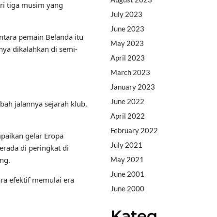
ri tiga musim yang
July 2023
June 2023
antara pemain Belanda itu
May 2023
ya dikalahkan di semi-
April 2023
March 2023
January 2023
June 2022
ah jalannya sejarah klub,
April 2022
February 2022
paikan gelar Eropa
July 2021
rada di peringkat di
ng.
May 2021
June 2001
ra efektif memulai era
June 2000
Kateg