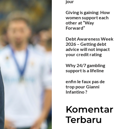
jour
Giving is gaining: How
women support each
other at “Way
Forward”
Debt Awareness Week
2026 – Getting debt
advice will not impact
your credit rating
Why 24/7 gambling
support is a lifeline
enfin le faux pas de
trop pour Gianni
Infantino ?
Komentar
Terbaru