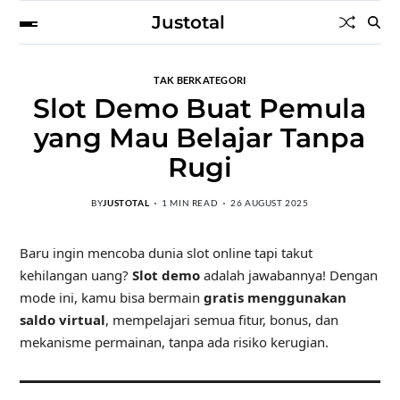
Justotal
TAK BERKATEGORI
Slot Demo Buat Pemula
yang Mau Belajar Tanpa
Rugi
BY
JUSTOTAL
1 MIN READ
26 AUGUST 2025
Baru ingin mencoba dunia slot online tapi takut
kehilangan uang?
Slot demo
adalah jawabannya! Dengan
mode ini, kamu bisa bermain
gratis menggunakan
saldo virtual
, mempelajari semua fitur, bonus, dan
mekanisme permainan, tanpa ada risiko kerugian.