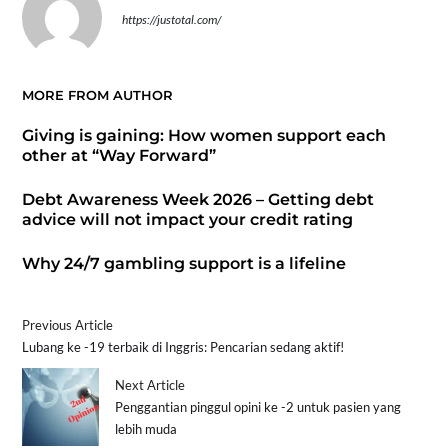
https://justotal.com/
MORE FROM AUTHOR
Giving is gaining: How women support each
other at “Way Forward”
Debt Awareness Week 2026 – Getting debt
advice will not impact your credit rating
Why 24/7 gambling support is a lifeline
Previous Article
Lubang ke -19 terbaik di Inggris: Pencarian sedang aktif!
Next Article
Penggantian pinggul opini ke -2 untuk pasien yang
lebih muda