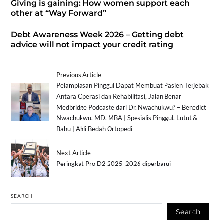
Giving is gaining: How women support each
other at “Way Forward”
Debt Awareness Week 2026 – Getting debt
advice will not impact your credit rating
Previous Article
Pelampiasan Pinggul Dapat Membuat Pasien Terjebak
Antara Operasi dan Rehabilitasi, Jalan Benar
Medbridge Podcaste dari Dr. Nwachukwu? – Benedict
Nwachukwu, MD, MBA | Spesialis Pinggul, Lutut &
Bahu | Ahli Bedah Ortopedi
Next Article
Peringkat Pro D2 2025-2026 diperbarui
SEARCH
Search