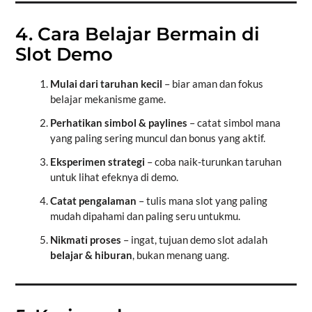
4. Cara Belajar Bermain di
Slot Demo
Mulai dari taruhan kecil
– biar aman dan fokus
belajar mekanisme game.
Perhatikan simbol & paylines
– catat simbol mana
yang paling sering muncul dan bonus yang aktif.
Eksperimen strategi
– coba naik-turunkan taruhan
untuk lihat efeknya di demo.
Catat pengalaman
– tulis mana slot yang paling
mudah dipahami dan paling seru untukmu.
Nikmati proses
– ingat, tujuan demo slot adalah
belajar & hiburan
, bukan menang uang.