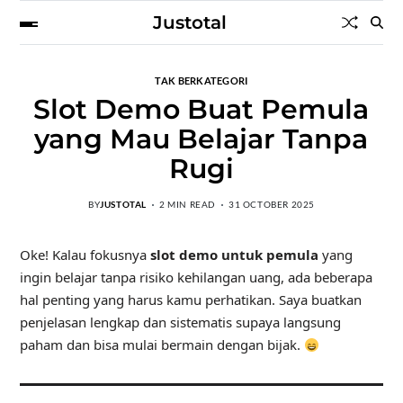
Justotal
TAK BERKATEGORI
Slot Demo Buat Pemula
yang Mau Belajar Tanpa
Rugi
BY
JUSTOTAL
2 MIN READ
31 OCTOBER 2025
Oke! Kalau fokusnya
slot demo untuk pemula
yang
ingin belajar tanpa risiko kehilangan uang, ada beberapa
hal penting yang harus kamu perhatikan. Saya buatkan
penjelasan lengkap dan sistematis supaya langsung
paham dan bisa mulai bermain dengan bijak.